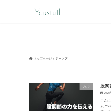
コ
ナ
ン
ビ
テ
ゲ
ン
ー
ツ
シ
へ
ョ
ス
ン
キ
に
ッ
移
プ
動
トップページ
ジャンプ
股関
ブログ
202
こんに
ム Y