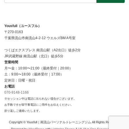
Yousfull（ユースフル）
〒270-0163
千葉県流山市南流山4-2-12 ウエルズBM A号室
つくばエクスプレス 南流山駅（A2出口）徒歩2分
JR武蔵野線 南流山駅（北口）徒歩5分
営業時間
月〜金：10:00〜21:00（最終受付｜20:00）
土：9:00〜18:00（最終受付｜17:00）
定休日：日曜・祝日
お電話
070-9148-1166
※セッション中は電話に出られない場合がございます。
お手数ですが留守番電話にご用件をお伝えください。
折り返しご連絡いたします。
Copyright © Yousfull｜南流山パーソナルトレーニングジム All Rights Reserved.
Powered by
WordPress
with
Lightning Theme
&
VK All in One Expansion Unit